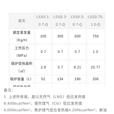
LSS0.1-
LSS0.3-
LSS0.5-
LSS0.75-
型号
0.7-Q
0.7-Q
0.7-Q
1.0-Q
额定蒸发量
100
300
500
750
（Kg/h）
工作压力
0.7
0.7
0.7
1.0
（MPa）
锅炉受热面积
2.8
5.7
8.21
10.77
（㎡）
锅炉容量（L）
52
134
190
206
锅炉热效率
备注：
92—98
92—98
92—98
92—98
（%）
1. 上述所有值，是以天然气（LNG）低位发热值
节能器（L）
-
5.4
6.6
7.8
8,400kcal/Nm³、城市煤气（CG）低位发热值
4,000kcal/Nm³、焦炉煤气低位发热值4,200kcal/Nm³、柴油
燃料消耗量