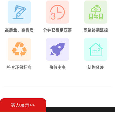
2017 3 0251943.6
燃气贯流蒸汽锅炉广泛应用于洗涤熨烫行业的干洗
机、水洗机、卧式水洗机、脱水机、洗脱两用机、洗衣
高质量、高品质
分钟获得足压蒸
网络终端监控
房、干洗房、烘干房、干洗店、水洗机、大型洗衣机、
汽
蒸汽烘干机、干洗杀菌等;食品行业的食品厂、饮料
厂、肉制品厂、酿酒厂、面包房、烘培机、洗碗机、牛
奶高温消毒、乳化机、乳化锅、化糖锅等;生物设备行
业的酵罐、发酵罐消毒、发酵罐空消、卧式发酵罐、啤
酒发酵罐、反应釜等;以及化工行业、包装行业、制药
符合环保标准
热效率高
结构紧凑
行业、大棚养殖等。
实力展示>>