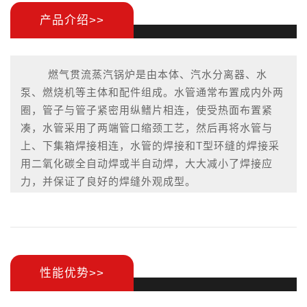
产品介绍>>
燃气贯流蒸汽锅炉是由本体、汽水分离器、水
泵、燃烧机等主体和配件组成。水管通常布置成内外两
圈，管子与管子紧密用纵鳍片相连，使受热面布置紧
凑，水管采用了两端管口缩颈工艺，然后再将水管与
上、下集箱焊接相连，水管的焊接和T型环缝的焊接采
用二氧化碳全自动焊或半自动焊，大大减小了焊接应
力，并保证了良好的焊缝外观成型。
四通锅炉根据锅炉容量的大小，在燃气贯流蒸汽锅
炉的局部区域增加了纵鳍片的布置，内圈水管靠炉膛侧
的半周为辐射受热面，内圈管另外半周及外圈管靠炉膛
侧的半周为对流受热面，锅炉水管布置成W型燃烧气体
性能优势>>
流程，这一设计大幅度增加了传热面积。拥有新型专利
证书，实用新型名称：贯流式蒸汽锅炉;专利号：ZL