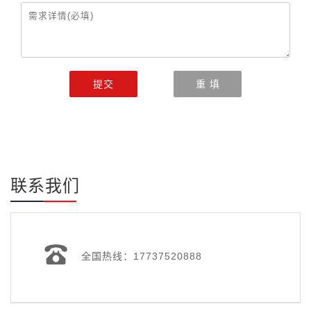
锅炉重量
366
900
1320
1630
（Kg）
锅炉尺寸
1020
1500
1750
1900
提交
重 填
长、宽、高
711
1150
1250
1120
（mm）
1550
1900
2300
2230
LSS1-
LSS2-
LSS3-
LSS4-
联系我们
型号
1.0-Q
1.0-Q
1.0-Q
1.0-Q
额定蒸发量
1000
2000
3000
4000
（Kg/h）
全国热线：17737520888
工作压力（Kgf/
1.0
1.0
1.0
1.0
㎡）
锅炉受热面积