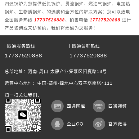
12.58
15.86
21.84
31.3
四通锅炉为您提供
低氮锅炉
、
贯流锅炉
、
燃油气锅炉
、
电加热
（㎡）
锅炉
、
生物质锅炉
、的选购和全方位的解决方案；您可以致电
锅炉容量（L）
256
490
610
800
全国服务热线
17737520888
、销售电话
17737520888
进行
锅炉热效率（%）
92—98
92—98
92—98
92—98
产品咨询或来访预约，我们将竭诚为您服务！
节能器（L）
9
11.5
35
45
四通服务热线
四通营销热线
燃料消耗量
150.7-
226.1-
290.2-
75.3-72.6
17737520888
17737520888
（Nm³/h）
145.1
217.7
301.4
锅炉总耗电率
3.9
11.4
19.3
22.8
总部地址：河南·周口·太康产业集聚区阳夏路18号
（kw）
运营中心地址：中国·郑州·绿地中心双子塔南塔4111
燃气入口管径
40
50
65
65
（mm）
扫一扫关注我们：
给水入口管径
四通图库
四通视频
25
40
40
40
（mm）
蒸汽出口管径
企业QQ
官方微博
50
65
80
100
（mm）