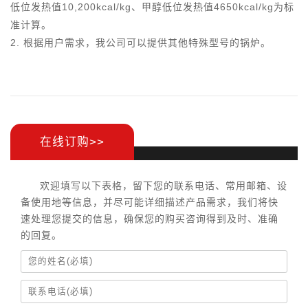
7.8
22.6-21.8
37.7-36.3
56.5-54.4
低位发热值10,200kcal/kg、甲醇低位发热值4650kcal/kg为标
（Nm³/h）
准计算。
锅炉总耗电率
2. 根据用户需求，我公司可以提供其他特殊型号的锅炉。
1.0
1.35
2.45
3.2
（kw）
燃气入口管径
20
25
40
40
（mm）
给水入口管径
15
20
25
25
（mm）
在线订购>>
蒸汽出口管径
20
25
32
40
（mm）
欢迎填写以下表格，留下您的联系电话、常用邮箱、设
排污口径
备使用地等信息，并尽可能详细描述产品需求，我们将快
25
25
25
25
速处理您提交的信息，确保您的购买咨询得到及时、准确
（mm）
的回复。
安全阀口径
20
20
25
25
（mm）
自动排放管径
-
-
-
-
（mm）