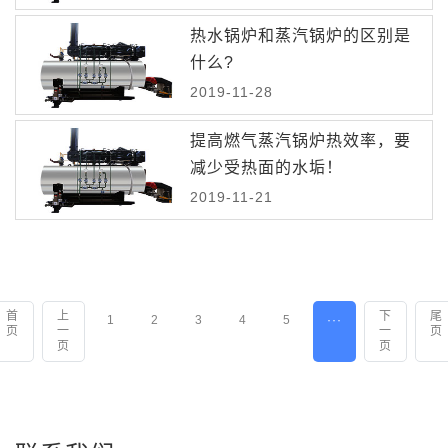
热水锅炉和蒸汽锅炉的区别是
什么?
2019-11-28
提高燃气蒸汽锅炉热效率，要
减少受热面的水垢！
2019-11-21
首
上
下
尾
1
2
3
4
5
···
页
一
一
页
页
页