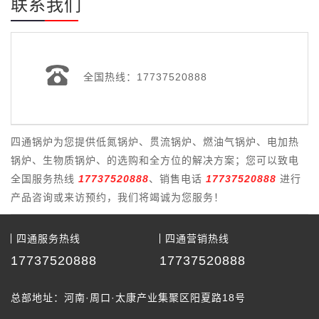
联系我们
全国热线：17737520888
四通锅炉为您提供
低氮锅炉
、
贯流锅炉
、
燃油气锅炉
、
电加热
锅炉
、
生物质锅炉
、的选购和全方位的解决方案；您可以致电
全国服务热线
17737520888
、销售电话
17737520888
进行
产品咨询或来访预约，我们将竭诚为您服务！
四通服务热线
四通营销热线
17737520888
17737520888
总部地址：河南·周口·太康产业集聚区阳夏路18号